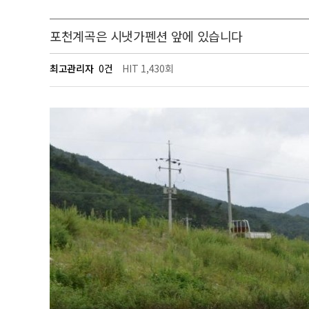
포천계곡은 시냇가펜션 앞에 있습니다
최고관리자
0건
HIT 1,430회