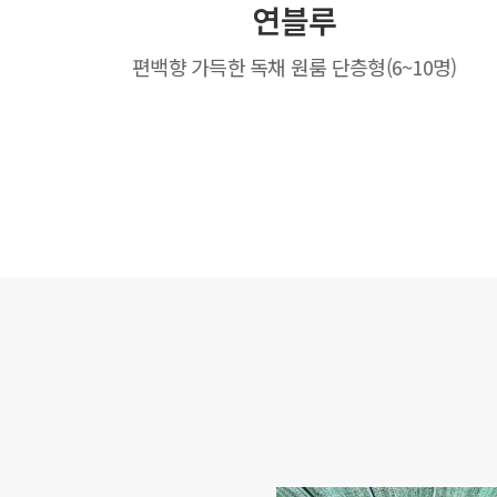
연블루
)
편백향 가득한 독채 원룸 단층형(6~10명)