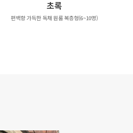
초록
편백향 가득한 독채 원룸 복층형(6~10명)