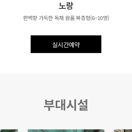
노랑
편백향 가득한 독채 원룸 복층형(6~10명)
실시간예약
부대시설