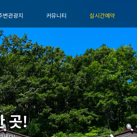
주변관광지
커뮤니티
실시간예약
서브메뉴
공지사항
실시간예약
질문과답변
예약확인
여행후기
펜션갤러리
 곳!
 곳!
 곳!
보세요!
보세요!
보세요!