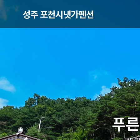
성주 포천시냇가펜션
푸른
푸른
푸른
편백향
편백향
편백향