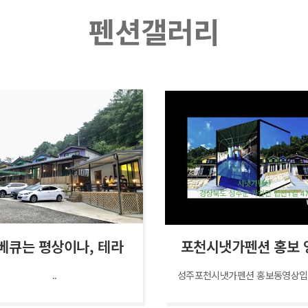
펜션갤러리
베큐는 평상이나, 테라
포천시냇가펜션 홍보 
..
성주포천시냇가펜션 홍보동영상입니