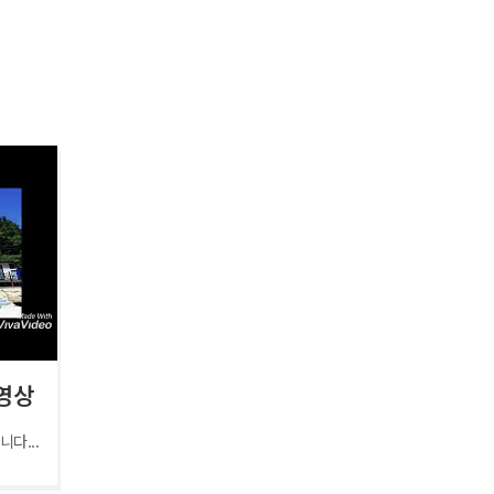
영상
다...