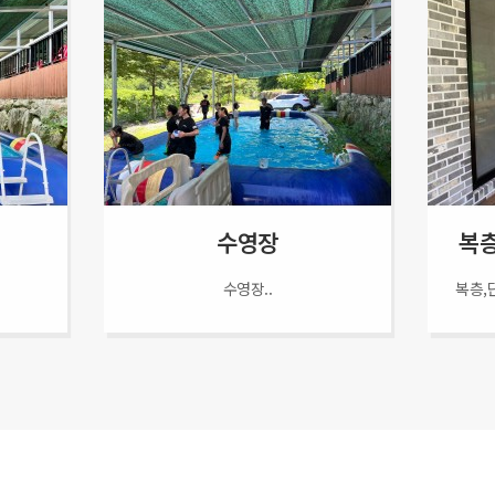
수영장
복층
수영장..
복층,단