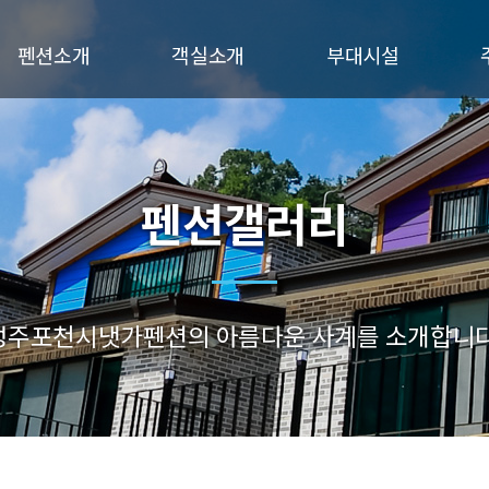
펜션소개
객실소개
부대시설
인사말
연블루
서브메뉴
오시는길
노랑
초록
펜션갤러리
진블루
성주포천시냇가펜션의 아름다운 사계를 소개합니다