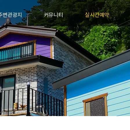
주변관광지
커뮤니티
실시간예약
서브메뉴
공지사항
실시간예약
질문과답변
예약확인
여행후기
펜션갤러리
.