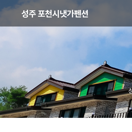
성주 포천시냇가펜션