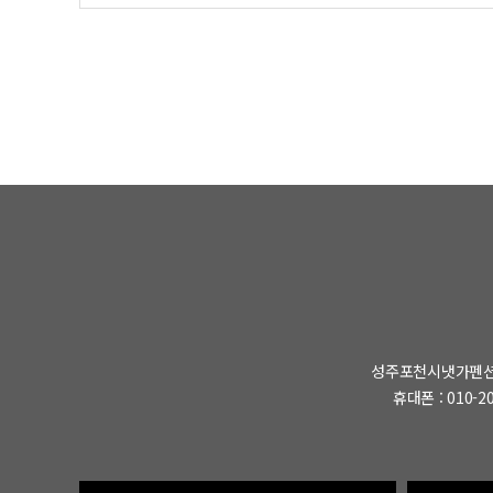
성주포천시냇가펜
휴대폰 : 010-20